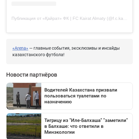
Публикация от «Қайрат» ФК | FC Kairat Almaty (@f.c.kairat)
«Arena»
— главные события, эксклюзивы и инсайды
казахстанского футбола!