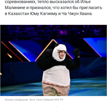
соревнованиях, тепло высказался об Илье
Малинине и признался, что хотел бы пригласить
в Казахстан Юму Кагияму и Ча Чжун Хвана.
Михаил Шайдоров/ Фото Сали Сабиров НОК РК