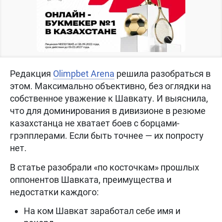
Редакция
Olimpbet Arena
решила разобраться в
этом. Максимально объективно, без оглядки на
собственное уважение к Шавкату. И выяснила,
что для доминирования в дивизионе в резюме
казахстанца не хватает боев с борцами-
грэпплерами. Если быть точнее — их попросту
нет.
В статье разобрали «по косточкам» прошлых
оппонентов Шавката, преимущества и
недостатки каждого:
На ком Шавкат заработал себе имя и