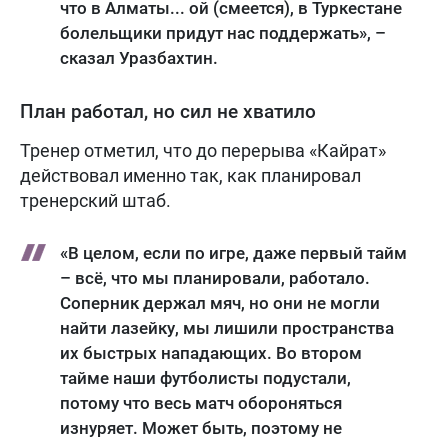
что в Алматы... ой (смеется), в Туркестане
болельщики придут нас поддержать», –
сказал Уразбахтин.
План работал, но сил не хватило
Тренер отметил, что до перерыва «Кайрат»
действовал именно так, как планировал
тренерский штаб.
«В целом, если по игре, даже первый тайм
– всё, что мы планировали, работало.
Соперник держал мяч, но они не могли
найти лазейку, мы лишили пространства
их быстрых нападающих. Во втором
тайме наши футболисты подустали,
потому что весь матч обороняться
изнуряет. Может быть, поэтому не