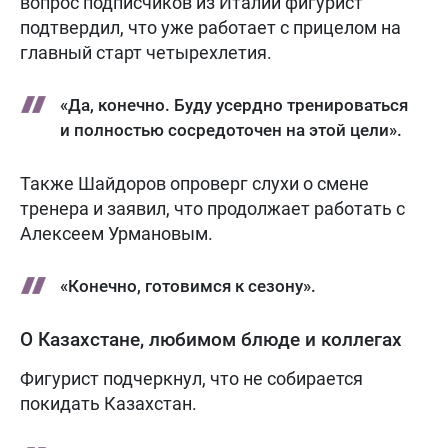
вопрос подписчиков из Италии фигурист
подтвердил, что уже работает с прицелом на
главный старт четырехлетия.
«Да, конечно. Буду усердно тренироваться
и полностью сосредоточен на этой цели».
Также Шайдоров опроверг слухи о смене
тренера и заявил, что продолжает работать с
Алексеем Урмановым.
«Конечно, готовимся к сезону».
О Казахстане, любимом блюде и коллегах
Фигурист подчеркнул, что не собирается
покидать Казахстан.