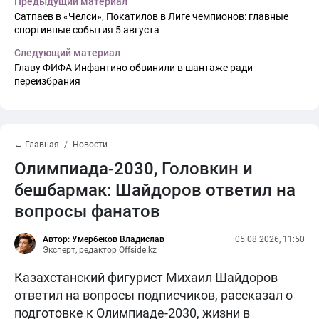
Предыдущий материал
Сатпаев в «Челси», Покатилов в Лиге чемпионов: главные
спортивные события 5 августа
Следующий материал
Главу ФИФА Инфантино обвинили в шантаже ради
переизбрания
← Главная
Новости
Олимпиада-2030, Головкин и
бешбармак: Шайдоров ответил на
вопросы фанатов
Автор: Умербеков Владислав
05.08.2026, 11:50
Эксперт, редактор Offside.kz
Казахстанский фигурист Михаил Шайдоров
ответил на вопросы подписчиков, рассказал о
подготовке к Олимпиаде-2030, жизни в