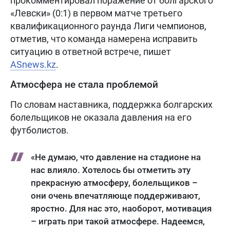
прокомментировал поражение от болгарского
«Левски» (0:1) в первом матче третьего
квалификационного раунда Лиги чемпионов,
отметив, что команда намерена исправить
ситуацию в ответной встрече, пишет
ASnews.kz
.
Атмосфера не стала проблемой
По словам наставника, поддержка болгарских
болельщиков не оказала давления на его
футболистов.
«Не думаю, что давление на стадионе на
нас влияло. Хотелось бы отметить эту
прекрасную атмосферу, болельщиков –
они очень впечатляюще поддерживают,
яростно. Для нас это, наоборот, мотивация
– играть при такой атмосфере. Надеемся,