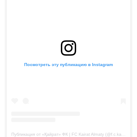
Посмотреть эту публикацию в Instagram
Публикация от «Қайрат» ФК | FC Kairat Almaty (@f.c.kairat)