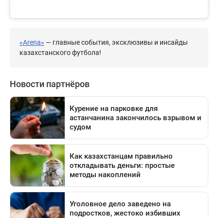
«Arena»
— главные события, эксклюзивы и инсайды
казахстанского футбола!