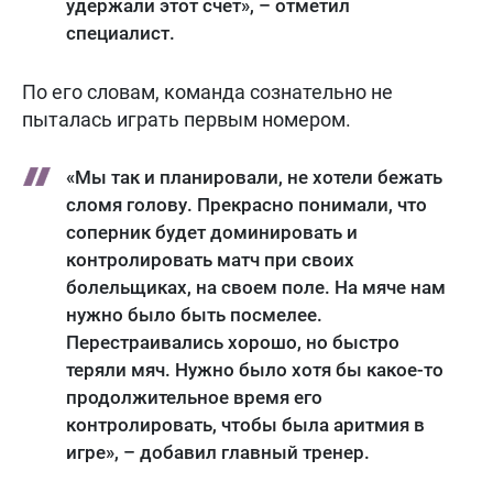
удержали этот счет», – отметил
специалист.
По его словам, команда сознательно не
пыталась играть первым номером.
«Мы так и планировали, не хотели бежать
сломя голову. Прекрасно понимали, что
соперник будет доминировать и
контролировать матч при своих
болельщиках, на своем поле. На мяче нам
нужно было быть посмелее.
Перестраивались хорошо, но быстро
теряли мяч. Нужно было хотя бы какое-то
продолжительное время его
контролировать, чтобы была аритмия в
игре», – добавил главный тренер.