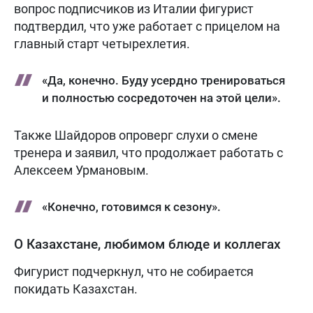
вопрос подписчиков из Италии фигурист
подтвердил, что уже работает с прицелом на
главный старт четырехлетия.
«Да, конечно. Буду усердно тренироваться
и полностью сосредоточен на этой цели».
Также Шайдоров опроверг слухи о смене
тренера и заявил, что продолжает работать с
Алексеем Урмановым.
«Конечно, готовимся к сезону».
О Казахстане, любимом блюде и коллегах
Фигурист подчеркнул, что не собирается
покидать Казахстан.