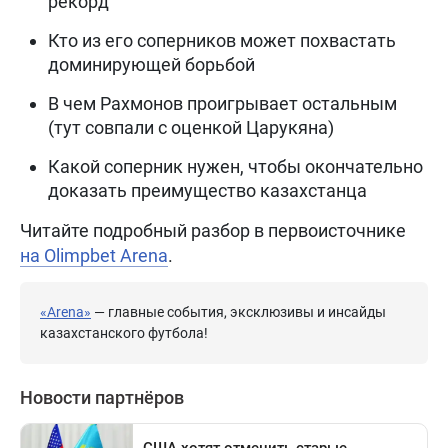
рекорд
Кто из его соперников может похвастать
доминирующей борьбой
В чем Рахмонов проигрывает остальным
(тут совпали с оценкой Царукяна)
Какой соперник нужен, чтобы окончательно
доказать преимущество казахстанца
Читайте подробный разбор в первоисточнике
на Olimpbet Arena
.
«Arena»
— главные события, эксклюзивы и инсайды
казахстанского футбола!