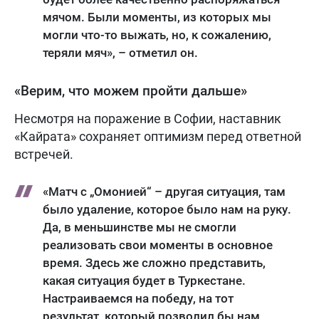
мячом. Были моменты, из которых мы
могли что-то выжать, но, к сожалению,
теряли мяч», – отметил он.
«Верим, что можем пройти дальше»
Несмотря на поражение в Софии, наставник
«Кайрата» сохраняет оптимизм перед ответной
встречей.
«Матч с „Омонией“ – другая ситуация, там
было удаление, которое было нам на руку.
Да, в меньшинстве мы не смогли
реализовать свои моменты в основное
время. Здесь же сложно представить,
какая ситуация будет в Туркестане.
Настраиваемся на победу, на тот
результат, который позволил бы нам