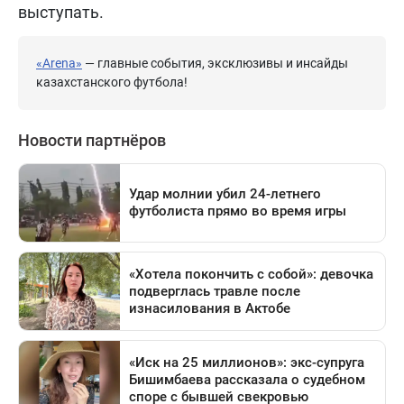
выступать.
«Arena»
— главные события, эксклюзивы и инсайды
казахстанского футбола!