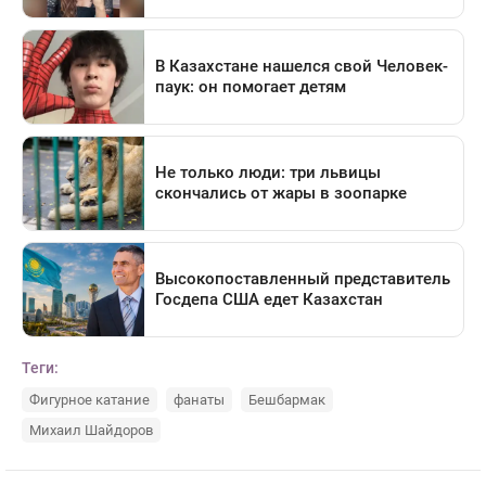
Теги:
Фигурное катание
фанаты
Бешбармак
Михаил Шайдоров