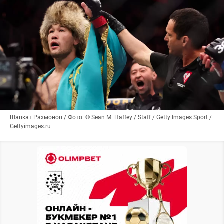
Шавкат Рахмонов / Фото: © Sean M. Haffey / Staff / Getty Images Sport /
Gettyimages.ru