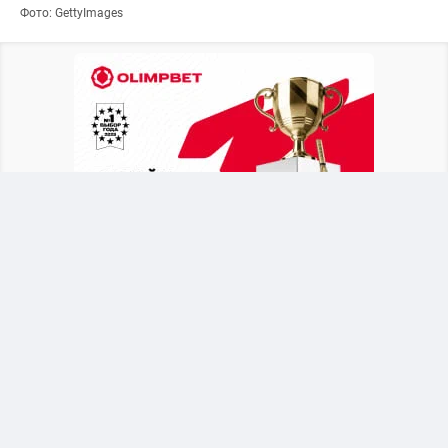
Фото: GettyImages
Британское издание
The Telegraph
выяснило,
что в бытность генеральным секретарем УЕФА
функционер состоит в связи с
административной сотрудницей, продвигал её
по карьерной лестнице, а после ухода уладил
вопрос за счет средств союза.