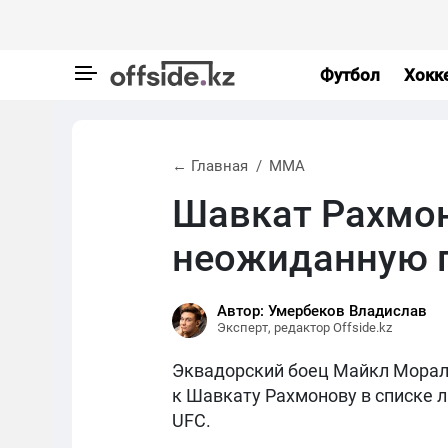
Футбол
Хокк
← Главная
MMA
Шавкат Рахмо
неожиданную п
Автор: Умербеков Владислав
Эксперт, редактор Offside.kz
Эквадорский боец Майкл Морале
к Шавкату Рахмонову в списке л
UFC.