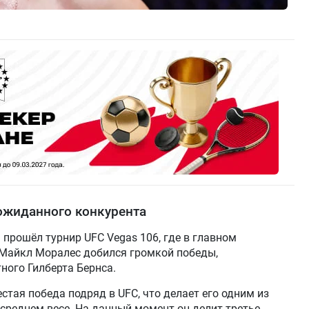
ожиданного конкурента
) прошёл турнир UFC Vegas 106, где в главном
 Майкл Моралес добился громкой победы,
ного Гилберта Бернса.
стая победа подряд в UFC, что делает его одним из
среднем весе. На данный момент он делит третье