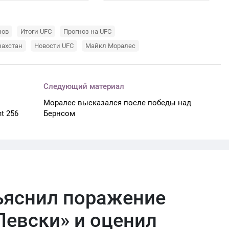
нов
Итоги UFC
Прогноз на UFC
захстан
Новости UFC
Майкл Моралес
Следующий материал
Моралес высказался после победы над
t 256
Бернсом
ъяснил поражение
Левски» и оценил