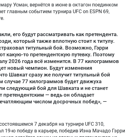
амару Усман, вернётся в июне в октагон поединком
нет главным событием турнира UFC on ESPN 69,
е.
кли, его будут рассматривать как претендента.
эди, который также вплотную стоит к титулу.
страховал титульный бой. Возможно, Гэрри
ют какую-то претендентскую путевку. Поэтому
алу 2026 года всё изменится. В 77 килограммов
дет новый чемпион. Будут изменения
, что Шавкат сразу же получит титульный бой
м случае 77 килограммов будет движуха
сли следующий бой для Шавката и не станет
ет претендентским — ведь он обладает
ечатляющим числом досрочных побед», —
состоявшемся 7 декабря на турнире UFC 310,
 19-ю победу в карьере, победив Иэна Мачадо Гэрри