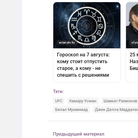
Теги:
UFC
Камару Усман
Шавкат Рахмонов
Белал Мухаммад
Джек Делла Маддале
Предыдущий материал