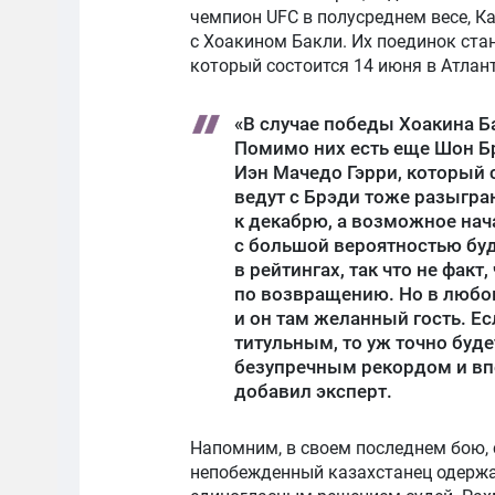
чемпион UFC в полусреднем весе, К
с Хоакином Бакли. Их поединок ста
который состоится 14 июня в Атлант
«В случае победы Хоакина Ба
Помимо них есть еще Шон Бр
Иэн Мачедо Гэрри, который 
ведут с Брэди тоже разыгра
к декабрю, а возможное нач
с большой вероятностью бу
в рейтингах, так что не факт
по возвращению. Но в любо
и он там желанный гость. Е
титульным, то уж точно буд
безупречным рекордом и вп
добавил эксперт.
Напомним, в своем последнем бою, 
непобежденный казахстанец одержал