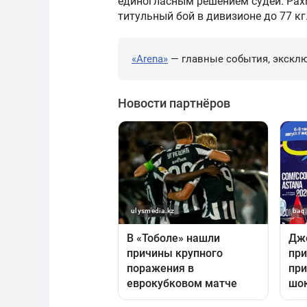
единогласным решением судей. Рахм
титульный бой в дивизионе до 77 кг
«Arena»
— главные события, эксклю