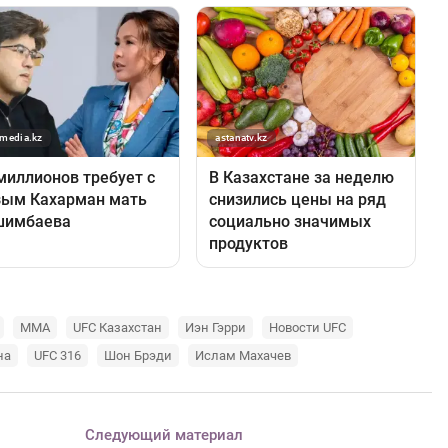
ММА
UFC Казахстан
Иэн Гэрри
Новости UFC
на
UFC 316
Шон Брэди
Ислам Махачев
Следующий материал