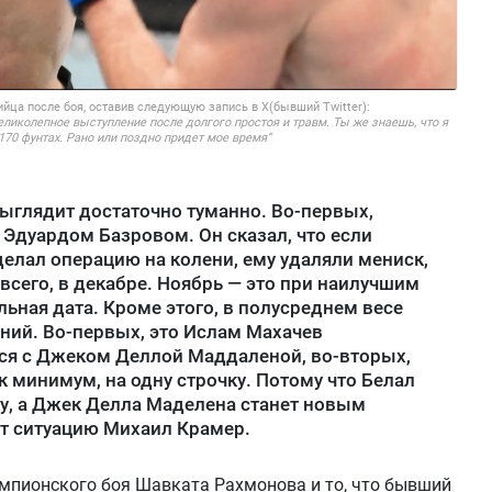
йца после боя, оставив следующую запись в Х(бывший Twitter):
иколепное выступление после долгого простоя и травм. Ты же знаешь, что я
170 фунтах. Рано или поздно придет мое время”
выглядит достаточно туманно. Во-первых,
 Эдуардом Базровом. Он сказал, что если
делал операцию на колени, ему удаляли мениск,
 всего, в декабре. Ноябрь — это при наилучшим
льная дата. Кроме этого, в полусреднем весе
ний. Во-первых, это Ислам Махачев
тся с Джеком Деллой Маддаленой, во-вторых,
к минимум, на одну строчку. Потому что Белал
ку, а Джек Делла Маделена станет новым
т ситуацию Михаил Крамер.
емпионского боя Шавката Рахмонова и то, что бывший