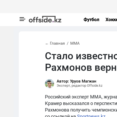
Футбол
Хокк
← Главная
MMA
Стало известно
Рахмонов верн
Автор: Уруов Магжан
Эксперт, редактор Offside.kz
Российский эксперт ММА, журна
Крамер высказался о перспекти
Рахмонова получить чемпионски
со ссылкой на
Sportnews.kz