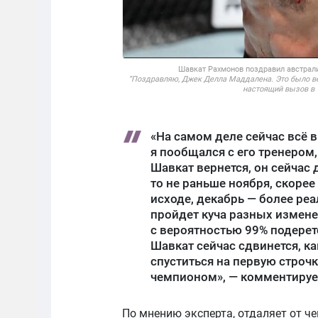
Шавкат Рахмонов поздравил австрали
“Поздравляю, Джек Делла Маддалена. Это было вел
настоящий вызов в 
«На самом деле сейчас всё 
я пообщался с его тренером,
Шавкат вернется, он сейчас 
то не раньше ноября, скорее
исходе, декабрь — более реа
пройдет куча разных измене
с вероятностью 99% подере
Шавкат сейчас сдвинется, ка
спуститься на первую строч
чемпионом», — комментируе
По мнению эксперта, отдаляет от ч