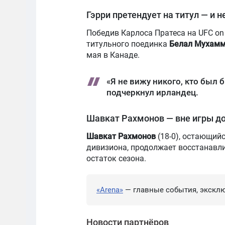
Гэрри претендует на титул — и н
Победив Карлоса Пратеса на UFC on
титульного поединка
Белал Мухамм
мая в Канаде.
«Я не вижу никого, кто был 
подчеркнул ирландец.
Шавкат Рахмонов — вне игры до
Шавкат Рахмонов
(18-0), остающий
дивизиона, продолжает восстанавли
остаток сезона.
«Arena»
— главные события, эксклю