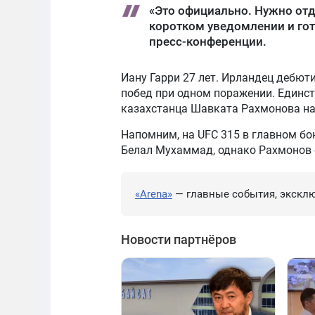
«Это официально. Нужно отд
коротком уведомлении и гото
пресс-конференции.
Иану Гарри 27 лет. Ирландец дебюти
побед при одном поражении. Единст
казахстанца Шавката Рахмонова на 
Напомним, на UFC 315 в главном б
Белал Мухаммад, однако Рахмонов о
«Arena»
— главные события, эксклю