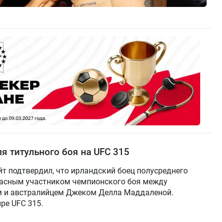
я титульного боя на UFC 315
т подтвердил, что ирландский боец полусреднего
запасным участником чемпионского боя между
 и австралийцем Джеком Делла Маддаленой.
ре UFC 315.