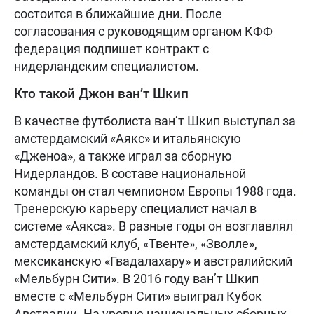
состоится в ближайшие дни. После
согласования с руководящим органом КФФ
федерация подпишет контракт с
нидерландским специалистом.
Кто такой Джон ван’т Шкип
В качестве футболиста ван’т Шкип выступал за
амстердамский «Аякс» и итальянскую
«Дженоа», а также играл за сборную
Нидерландов. В составе национальной
команды он стал чемпионом Европы 1988 года.
Тренерскую карьеру специалист начал в
системе «Аякса». В разные годы он возглавлял
амстердамский клуб, «Твенте», «Зволле»,
мексиканскую «Гвадалахару» и австралийский
«Мельбурн Сити». В 2016 году ван’т Шкип
вместе с «Мельбурн Сити» выиграл Кубок
Австралии. На уровне национальных сборных