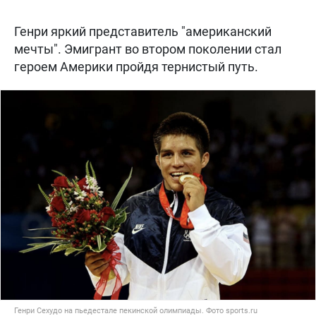
Генри яркий представитель "американский
мечты". Эмигрант во втором поколении стал
героем Америки пройдя тернистый путь.
Генри Сехудо на пьедестале пекинской олимпиады. Фото sports.ru