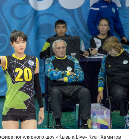
в эфире популярного шоу «Қызық Live» Куат Хамитов