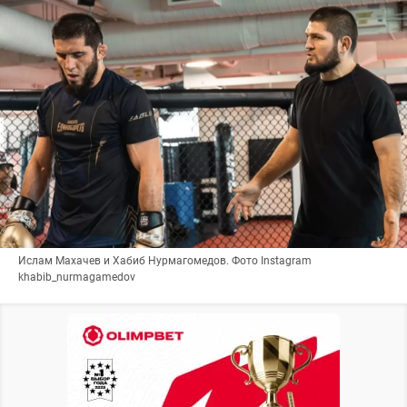
Ислам Махачев и Хабиб Нурмагомедов. Фото Instagram
khabib_nurmagamedov