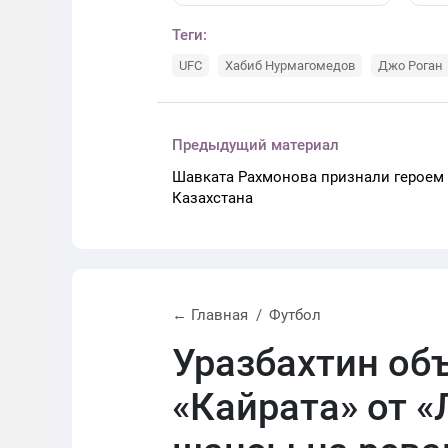
Теги:
UFC
Хабиб Нурмагомедов
Джо Роган
Предыдущий материал
Шавката Рахмонова признали героем
Казахстана
← Главная
Футбол
Уразбахтин об
«Кайрата» от «