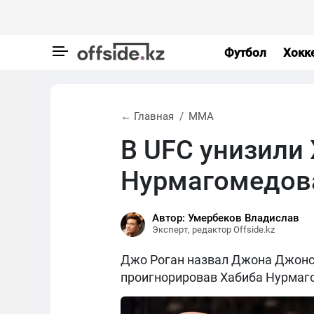
Футбол
Хокк
← Главная
MMA
В UFC унизили
Нурмагомедов
Автор: Умербеков Владислав
Эксперт, редактор Offside.kz
Джо Роган назвал Джона Джонс
проигнорировав Хабиба Нурмаго