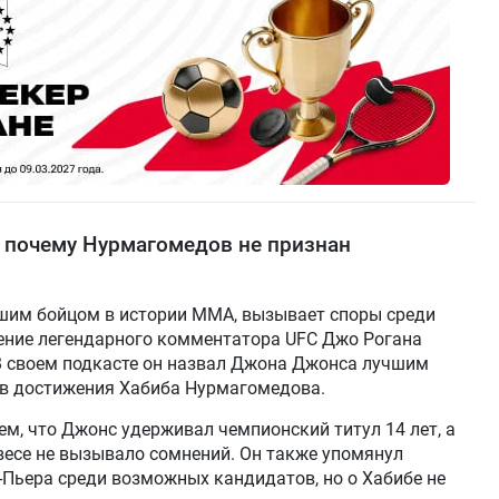
 почему Нурмагомедов не признан
йшим бойцом в истории MMA, вызывает споры среди
ление легендарного комментатора UFC Джо Рогана
В своем подкасте он назвал Джона Джонса лучшим
ав достижения Хабиба Нурмагомедова.
ем, что Джонс удерживал чемпионский титул 14 лет, а
весе не вызывало сомнений. Он также упомянул
Пьера среди возможных кандидатов, но о Хабибе не