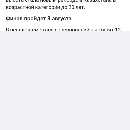
возрастной категории до 20 лет.
Финал пройдет 8 августа
В решающем этапе соревнований выступят 13
сильнейших спортсменок, успешно
преодолевших квалификацию. Финал в
прыжках с шестом состоится 8 августа.
«Arena»
— главные события, эксклюзивы и инсайды
казахстанского футбола!