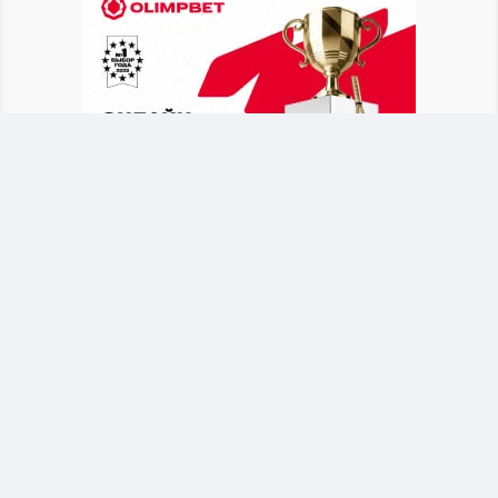
Британское издание
The Telegraph
выяснило,
что в бытность генеральным секретарем УЕФА
функционер состоит в связи с
административной сотрудницей, продвигал её
по карьерной лестнице, а после ухода уладил
вопрос за счет средств союза.
Имя женщины не разглашается, однако
известно, что Инфантино посодействовал её
повышению до руководящей должности с