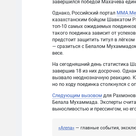
завершился победой Махачева един
Однако, Российский портал
MMA.Met
казахстанским бойцом Шавкатом 
топ-10 самых ожидаемых поединков 
такого поединка зависит от успехо
предстоит защитить титул в лёгком
— сразиться с Белалом Мухаммадом
весе.
На сегодняшний день статистика Шав
завершив 18 из них досрочно. Одна
вызвало неоднозначную реакцию. К
но по ходу поединка столкнулся с 
Следующим вызовом
для Рахмонова
Белала Мухаммада. Эксперты счита
выносливостью и прессингом, но его
«Arena»
— главные события, эксклю