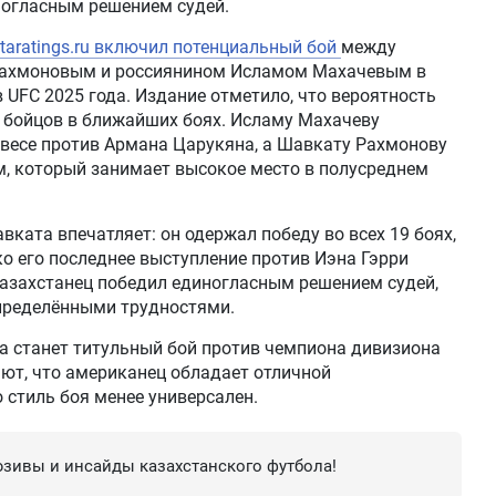
огласным решением судей.
aratings.ru
включил потенциальный бой
между
Рахмоновым и россиянином Исламом Махачевым в
UFC 2025 года. Издание отметило, что вероятность
в бойцов в ближайших боях. Исламу Махачеву
 весе против Армана Царукяна, а Шавкату Рахмонову
, который занимает высокое место в полусреднем
ката впечатляет: он одержал победу во всех 19 боях,
ко его последнее выступление против Иэна Гэрри
азахстанец победил единогласным решением судей,
определёнными трудностями.
 станет титульный бой против чемпиона дивизиона
ют, что американец обладает отличной
 стиль боя менее универсален.
зивы и инсайды казахстанского футбола!