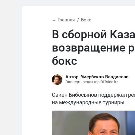
← Главная
Бокс
В сборной Каз
возвращение р
бокс
Автор: Умербеков Владислав
Эксперт, редактор Offside.kz
Сакен Бибосынов поддержал реш
на международные турниры.