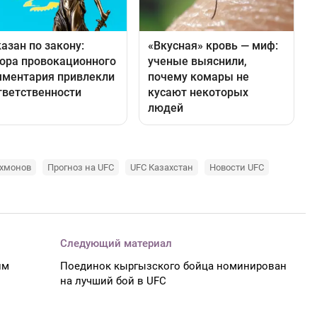
ахмонов
Прогноз на UFC
UFC Казахстан
Новости UFC
Следующий материал
им
Поединок кыргызского бойца номинирован
на лучший бой в UFC