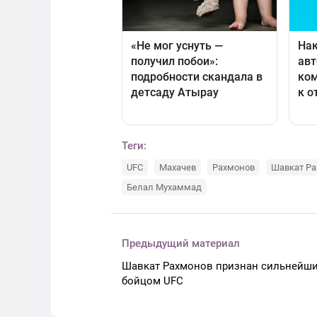
Теги:
UFC
Махачев
Рахмонов
Шавкат Р
Белал Мухаммад
Предыдущий материал
Шавкат Рахмонов признан сильнейш
бойцом UFC