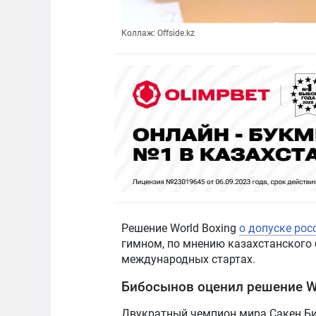
Коллаж: Offside.kz
Решение World Boxing
о допуске рос
гимном, по мнению казахстанского 
международных стартах.
Бибосынов оценил решение Wo
Двукратный чемпион мира Сакен Би