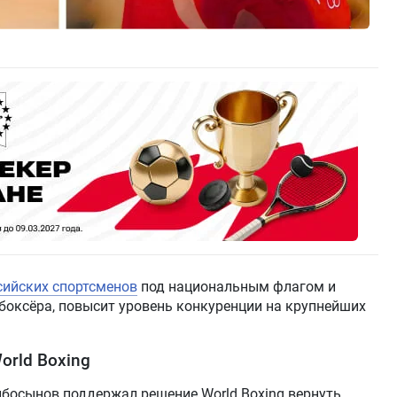
сийских спортсменов
под национальным флагом и
боксёра, повысит уровень конкуренции на крупнейших
rld Boxing
босынов поддержал решение World Boxing вернуть