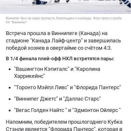
Виннипег был на краю пропасти, болельщики и команда. Фото пресс-служба
ХК "Виннипег"
Встреча прошла в Виннипеге (Канада) на
стадионе "Канада Лайф-центр" и завершилась
победой хозяев в овертайме со счётом 4:3.
В 1/4 финала плей-офф НХЛ встретятся пары:
"Вашингтон Кэпиталс" и "Каролина
Харрикейнс"
"Торонто Мэйпл Ливс" и "Флорида Пантерс"
"Виннипег Джетс" и "Даллас Старс"
"Вегас Голден Найтс " и "Эдмонтон Ойлерс "
Напомним, победителем прошлогоднего Кубка
Стэнли является "Флорида Пантерс", которая в