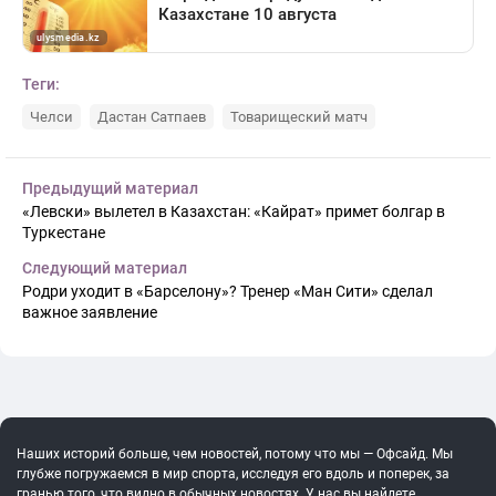
Теги:
Челси
Дастан Сатпаев
Товарищеский матч
Предыдущий материал
«Левски» вылетел в Казахстан: «Кайрат» примет болгар в
Туркестане
Следующий материал
Родри уходит в «Барселону»? Тренер «Ман Сити» сделал
важное заявление
Наших историй больше, чем новостей, потому что мы — Офсайд. Мы
глубже погружаемся в мир спорта, исследуя его вдоль и поперек, за
гранью того, что видно в обычных новостях. У нас вы найдете