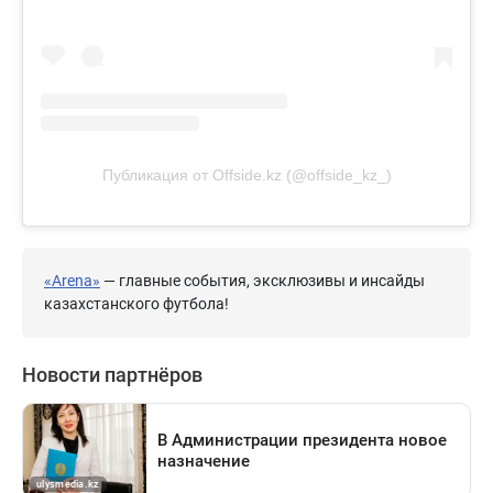
Публикация от Offside.kz (@offside_kz_)
«Arena»
— главные события, эксклюзивы и инсайды
казахстанского футбола!