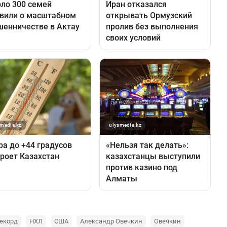
екорд
НХЛ
США
Александр Овечкин
Овечкин