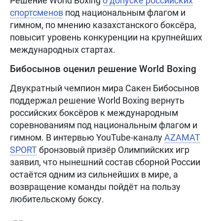
Решение World Boxing
о допуске российских
спортсменов
под национальным флагом и
гимном, по мнению казахстанского боксёра,
повысит уровень конкуренции на крупнейших
международных стартах.
Бибосынов оценил решение World Boxing
Двукратный чемпион мира Сакен Бибосынов
поддержал решение World Boxing вернуть
российских боксёров к международным
соревнованиям под национальным флагом и
гимном. В интервью YouTube-каналу
AZAMAT
SPORT
бронзовый призёр Олимпийских игр
заявил, что нынешний состав сборной России
остаётся одним из сильнейших в мире, а
возвращение команды пойдёт на пользу
любительскому боксу.