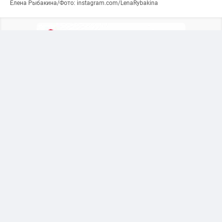
Елена Рыбакина/Фото: instagram.com/LenaRybakina
Расклад в борьбе за лидерство мирового
рейтинга определится уже на турнире WTA 1000
в Торонто, где Арина Соболенко и Елена
Рыбакина продолжают заочную борьбу за
статус первой ракетки мира.
Что нужно Рыбакиной для выхода на