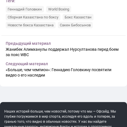
Теги:
Геннадий Головкин
World Boxing
Сборная Казахстана по боксу
Бокс Казахстан
Новости бокса Казахстана
Сакен Бибосынов
Предыдущий материал
Жанибек Алимханулы поддержал Нурсултанова перед боем
за пояс WBC
Следующий материал
«Больше, чем чемпион»: Геннадию Головкину посвятили
видео о его наследии
Наших историй больше, чем новостей, потому что мы — Офсайд. Мы
глубже погружаемся в мир спорта, исследуя его вдоль и поперек, за
гранью того, что видно в обычных новостях. У нас вы найдете
уникальные ракурсы, интересные факты и истории о спортсменах,