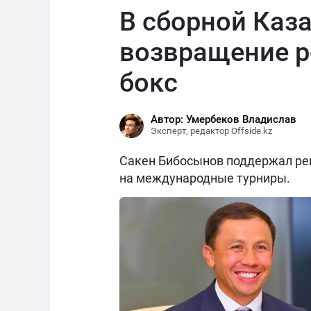
В сборной Каз
возвращение р
бокс
Автор: Умербеков Владислав
Эксперт, редактор Offside.kz
Сакен Бибосынов поддержал реш
на международные турниры.