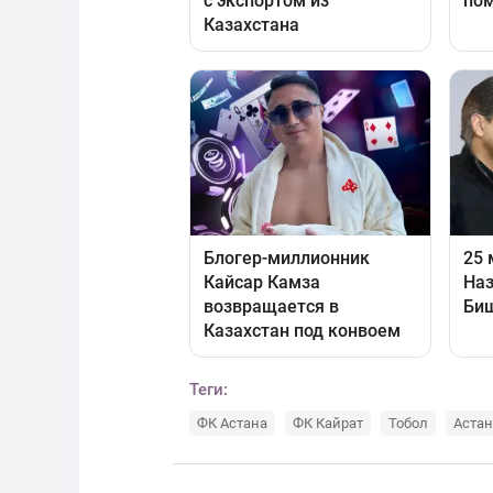
Теги:
ФК Астана
ФК Кайрат
Тобол
Астан