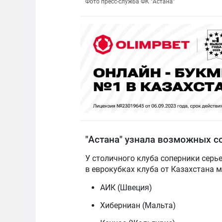
Фото пресс-служба ФК "Астана"
"Астана" узнала возможных с
У столичного клуба соперники серь
в еврокубках клуба от Казахстана 
АИК (Швеция)
Хиберниан (Мальта)