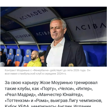
Контракт Моуринью с «Фенербахче» действует до лета 2026 года. Он
возглавил стамбульский клуб в середине 2024-го.
За свою карьеру Жозе Моуринью тренировал
такие клубы, как «Порту», «Челси», «Интер»,
«Реал Мадрид», «Манчестер Юнайтед»,
«Тоттенхэм» и «Рома», выиграв Лигу чемпионов,
Кубок УЕФА, чемпионаты Англии, Испании,