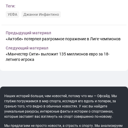
Теги:
УЕФА
Джанни Инфантино
Предыдущий материал
«Актобе» потерпел разгромное поражение в Лиге чемпионов
Следующий материал
«Манчестер Сити» выложит 135 миллионов евро за 18-
летнего игрока
Наших историй больше, чем новостей, потому что мы — Офсайд. Мы
глубже погружаемся в мир спорта, исследуя его вдоль и поперек, за
гранью того, что видно в обычных новостях. У нас вы найдете
уникальные ракурсы, интересные факты и истории о спортсменах,
которые заставят вас взглянуть на спорт совершенно по-новому.
Мы предлагаем не просто новости, а страсть к спорту. Мы анализируем