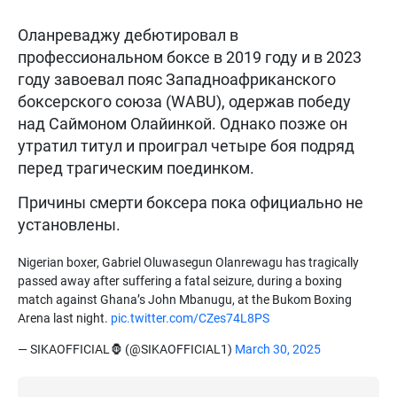
Оланреваджу дебютировал в
профессиональном боксе в 2019 году и в 2023
году завоевал пояс Западноафриканского
боксерского союза (WABU), одержав победу
над Саймоном Олайинкой. Однако позже он
утратил титул и проиграл четыре боя подряд
перед трагическим поединком.
Причины смерти боксера пока официально не
установлены.
Nigerian boxer, Gabriel Oluwasegun Olanrewagu has tragically
passed away after suffering a fatal seizure, during a boxing
match against Ghana’s John Mbanugu, at the Bukom Boxing
Arena last night.
pic.twitter.com/CZes74L8PS
— SIKAOFFICIAL🦍 (@SIKAOFFICIAL1)
March 30, 2025