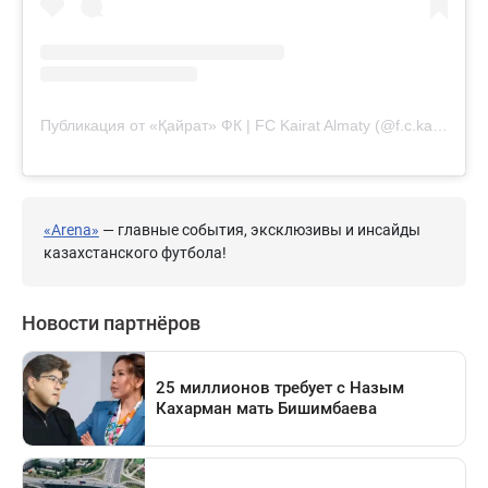
Публикация от «Қайрат» ФК | FC Kairat Almaty (@f.c.kairat)
«Arena»
— главные события, эксклюзивы и инсайды
казахстанского футбола!