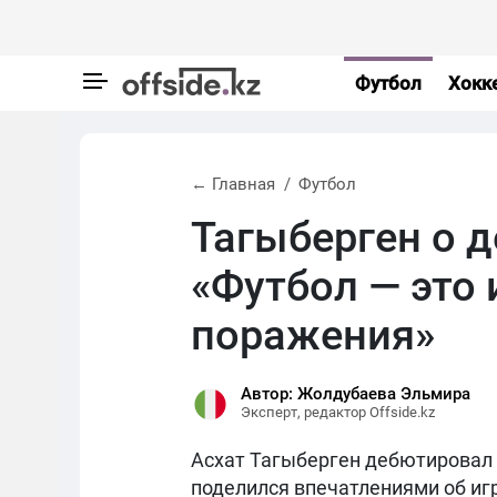
Футбол
Хокк
← Главная
Футбол
Тагыберген о д
«Футбол — это 
поражения»
Автор: Жолдубаева Эльмира
Эксперт, редактор Offside.kz
Асхат Тагыберген дебютировал з
поделился впечатлениями об иг