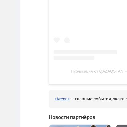
Публикация от QAZAQSTAN F
«Arena»
— главные события, эксклю