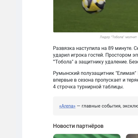
Лидер "Тобола" молчит 
Развязка наступила на 89 минуте. 
ударил игрока гостей. Простором эп
'"Тобола" а защитнику удаление. Бе
Румынский полузащитник "Елимая" Э
впервые в сезона пропускает и теря
4 строчка турнирной таблицы.
«Arena»
— главные события, эксклю