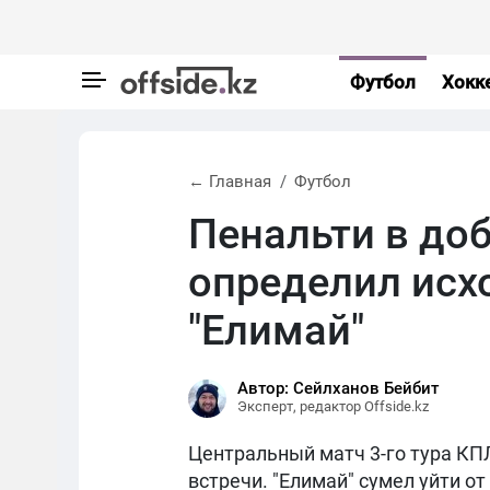
Футбол
Хокк
← Главная
Футбол
Пенальти в до
определил исхо
"Елимай"
Автор: Сейлханов Бейбит
Эксперт, редактор Offside.kz
Центральный матч 3-го тура КП
встречи. "Елимай" сумел уйти о