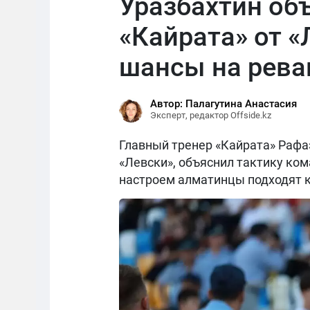
Уразбахтин об
«Кайрата» от «
шансы на рев
Автор: Палагутина Анастасия
Эксперт, редактор Offside.kz
Главный тренер «Кайрата» Рафаэ
«Левски», объяснил тактику ком
настроем алматинцы подходят к