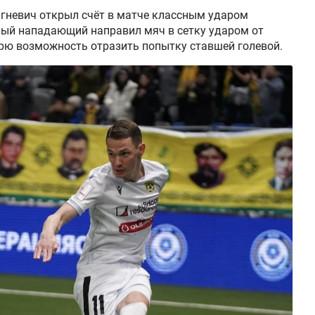
игневич открыл счёт в матче классным ударом
ный нападающий направил мяч в сетку ударом от
арю возможность отразить попытку ставшей голевой.