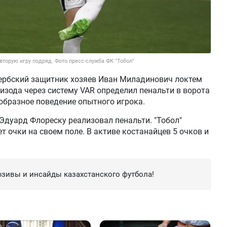
вторую игру подряд. Фото пресс-служба ФК "Тобол"
Сербский защитник хозяев Иван Миладинович локтем
изода через систему VAR определил пенальти в ворота
зобразное поведение опытного игрока.
дуард Флореску реализовал пенальти. "Тобол"
ет очки на своем поле. В активе костанайцев 5 очков и
зивы и инсайды казахстанского футбола!