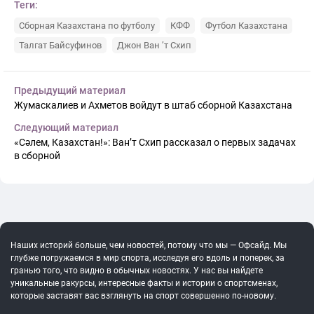
Теги:
Сборная Казахстана по футболу
КФФ
Футбол Казахстана
Талгат Байсуфинов
Джон Ван ’т Схип
Предыдущий материал
Жумаскалиев и Ахметов войдут в штаб сборной Казахстана
Следующий материал
«Сәлем, Казахстан!»: Ван’т Схип рассказал о первых задачах
в сборной
Наших историй больше, чем новостей, потому что мы — Офсайд. Мы
глубже погружаемся в мир спорта, исследуя его вдоль и поперек, за
гранью того, что видно в обычных новостях. У нас вы найдете
уникальные ракурсы, интересные факты и истории о спортсменах,
которые заставят вас взглянуть на спорт совершенно по-новому.