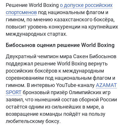
Решение World Boxing
о допуске российских
спортсменов
под национальным флагом и
гимном, по мнению казахстанского боксёра,
повысит уровень конкуренции на крупнейших
международных стартах.
Бибосынов оценил решение World Boxing
Двукратный чемпион мира Сакен Бибосынов
поддержал решение World Boxing вернуть
российских боксёров к международным
соревнованиям под национальным флагом и
гимном. В интервью YouTube-каналу
AZAMAT
SPORT
бронзовый призёр Олимпийских игр
заявил, что нынешний состав сборной России
остаётся одним из сильнейших в мире, а
возвращение команды пойдёт на пользу
любительскому боксу.