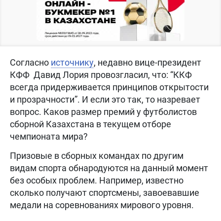
Согласно
источнику
, недавно вице-президент
КФФ Давид Лория провозгласил, что: “ККФ
всегда придерживается принципов открытости
и прозрачности”. И если это так, то назревает
вопрос. Каков размер премий у футболистов
сборной Казахстана в текущем отборе
чемпионата мира?
Призовые в сборных командах по другим
видам спорта обнародуются на данный момент
без особых проблем. Например, известно
сколько получают спортсмены, завоевавшие
медали на соревнованиях мирового уровня.