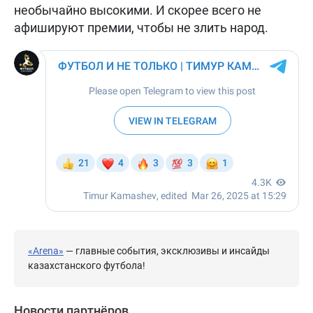
необычайно высокими. И скорее всего не
афишируют премии, чтобы не злить народ.
«Arena»
— главные события, эксклюзивы и инсайды
казахстанского футбола!