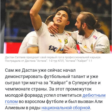
Дастан Сатпаев празднует свой первый гол в профессиональной карьере.
Пострадала от Дастана “Астана”. 1-й тур КПЛ, “Астана”-”Кайрат” 1:1
Сам же Дастан уже сейчас начал
демонстрировать футбольный талант и уже
сыграл три матча за “Кайрат” в Суперкубке и
чемпионате страны. За этот промежуток
молодой форвард успел отметиться
дебютным
голом
во взрослом футболе и был вызван Али
Алиевым в ряды
национальной сборной
.