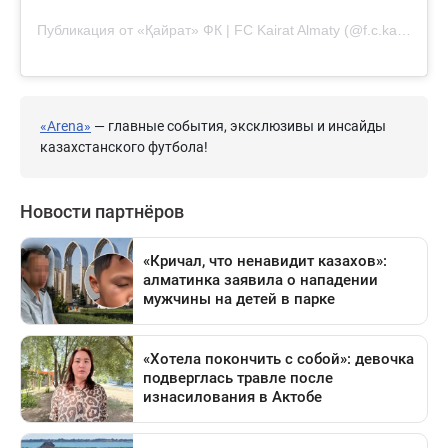
Публикация от «Қайрат» ФК | FC Kairat Almaty (@f.c.kairat)
«Arena»
— главные события, эксклюзивы и инсайды
казахстанского футбола!