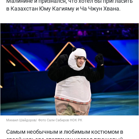
Малинине и признался, что хотел бы пригласить
в Казахстан Юму Кагияму и Ча Чжун Хвана.
Михаил Шайдоров/ Фото Сали Сабиров НОК РК
Самым необычным и любимым костюмом в