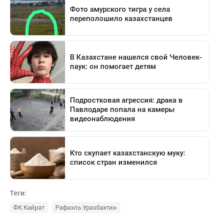
Теги:
ФК Кайрат
Рафаэль Уразбахтин