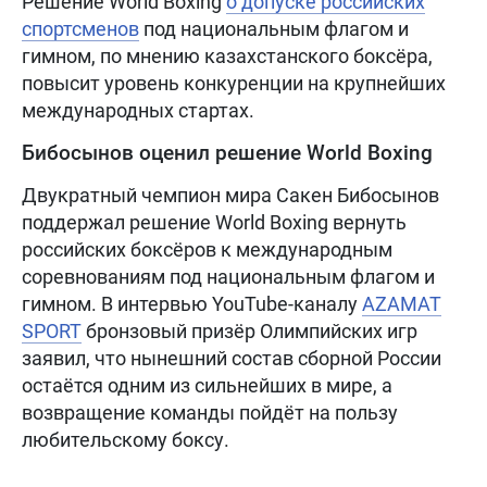
Решение World Boxing
о допуске российских
спортсменов
под национальным флагом и
гимном, по мнению казахстанского боксёра,
повысит уровень конкуренции на крупнейших
международных стартах.
Бибосынов оценил решение World Boxing
Двукратный чемпион мира Сакен Бибосынов
поддержал решение World Boxing вернуть
российских боксёров к международным
соревнованиям под национальным флагом и
гимном. В интервью YouTube-каналу
AZAMAT
SPORT
бронзовый призёр Олимпийских игр
заявил, что нынешний состав сборной России
остаётся одним из сильнейших в мире, а
возвращение команды пойдёт на пользу
любительскому боксу.