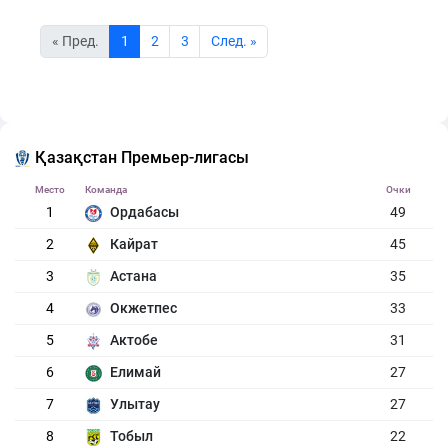
« Пред.
1
2
3
Cлед. »
Қазақстан Премьер-лигасы
Место
Команда
Очки
1
Ордабасы
49
2
Кайрат
45
3
Астана
35
4
Окжетпес
33
5
Актобе
31
6
Елимай
27
7
Улытау
27
8
Тобыл
22