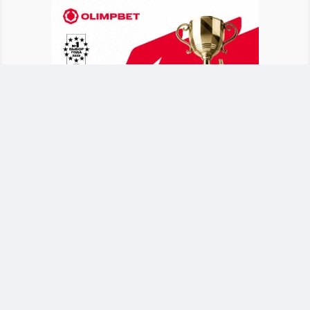
После объявления о новом тренере Байсуфинов
призвал футбольное сообщество и
болельщиков поддержать сборную. Он
отметил, что национальная команда должна
оставаться общим делом для всех участников
казахстанского футбола.