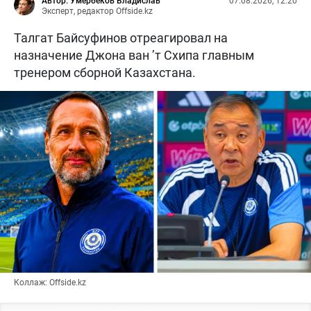
Автор: Умербеков Владислав
07.08.2026, 12:20
Эксперт, редактор Offside.kz
Талгат Байсуфинов отреагировал на
назначение Джона ван ’т Схипа главным
тренером сборной Казахстана.
Коллаж: Offside.kz