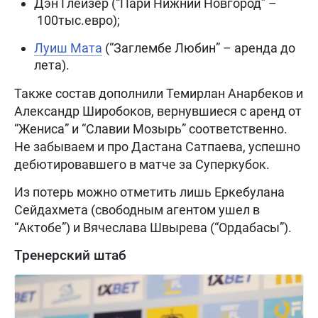
Дэн Глейзер (“Пари Нижний Новгород” –
100тыс.евро);
Луиш Мата
(“Заглембе Любин” – аренда до
лета).
Также состав дополнили Темирлан Анарбеков и
Александр Широбоков, вернувшиеся с аренд от
“Жениса” и “Славии Мозырь” соответственно.
Не забываем и про Дастана Сатпаева, успешно
дебютировавшего в матче за Суперкубок.
Из потерь можно отметить лишь Еркебулана
Сейдахмета (свободным агентом ушел в
“Актобе”) и Вячеслава Швырева (“Ордабасы”).
Тренерский штаб