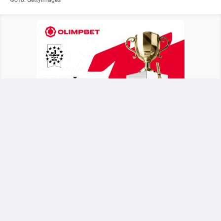
Британское издание
The Telegraph
выяснило,
что в бытность генеральным секретарем УЕФА
функционер состоит в связи с
административной сотрудницей, продвигал её
по карьерной лестнице, а после ухода уладил
вопрос за счет средств союза.
Имя женщины не разглашается, однако