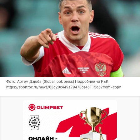
Фото: Артем Дзюба (Global look press) Подробнее на РБК:
https://sportrbc.ru/news/63d20c449a79470ce46115d6?from=copy