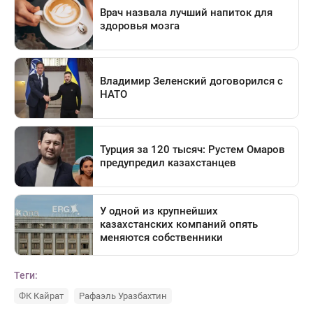
Теги:
ФК Кайрат
Рафаэль Уразбахтин