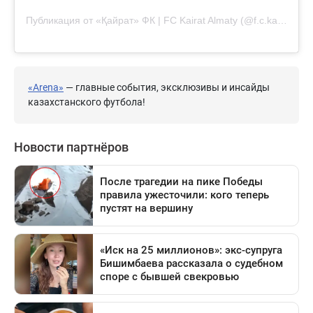
Публикация от «Қайрат» ФК | FC Kairat Almaty (@f.c.kairat)
«Arena»
— главные события, эксклюзивы и инсайды
казахстанского футбола!