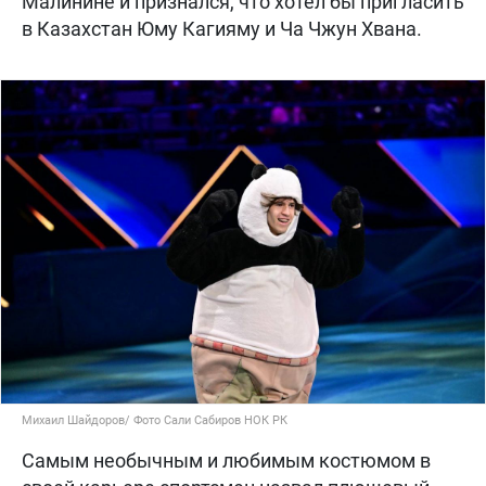
Малинине и признался, что хотел бы пригласить
в Казахстан Юму Кагияму и Ча Чжун Хвана.
Михаил Шайдоров/ Фото Сали Сабиров НОК РК
Самым необычным и любимым костюмом в