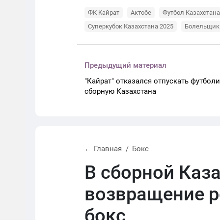
ФК Кайрат
Актобе
Футбол Казахстана
Суперкубок Казахстана 2025
Болельщик
Предыдущий материал
"Кайрат" отказался отпускать футбол
сборную Казахстана
← Главная
Бокс
В сборной Каз
возвращение р
бокс