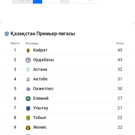
Қазақстан Премьер-лигасы
Место
Команда
Очки
1
Кайрат
45
2
Ордабасы
43
3
Астана
32
4
Актобе
31
5
Окжетпес
30
6
Елимай
27
7
Улытау
27
8
Тобыл
22
9
Женис
22