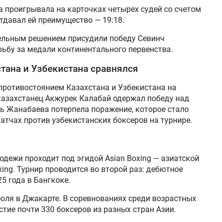
 проигрывала на карточках четырех судей со счетом
отдавал ей преимущество — 19:18.
дельным решением присудили победу Севинч
ьбу за медали континентального первенства.
стана и Узбекистана сравнялся
противостоянием Казахстана и Узбекистана на
казахстанец Акжурек Калабай одержал победу над
 Жанабаева потерпела поражение, которое стало
атчах против узбекистанских боксеров на турнире.
одежи проходит под эгидой Asian Boxing — азиатской
ing. Турнир проводится во второй раз: дебютное
25 года в Бангкоке.
юля в Джакарте. В соревнованиях среди возрастных
тие почти 330 боксеров из разных стран Азии.