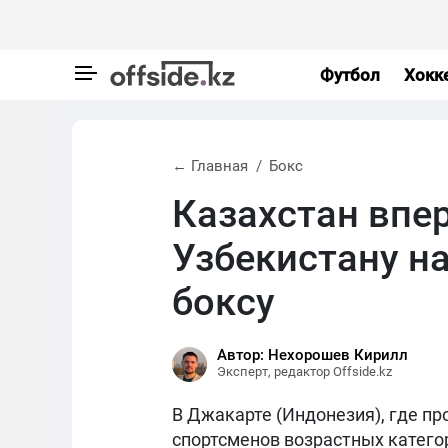
Футбол
Хокк
← Главная
Бокс
Казахстан впе
Узбекистану н
боксу
Автор: Нехорошев Кирилл
Эксперт, редактор Offside.kz
В Джакарте (Индонезия), где пр
спортсменов возрастных категор