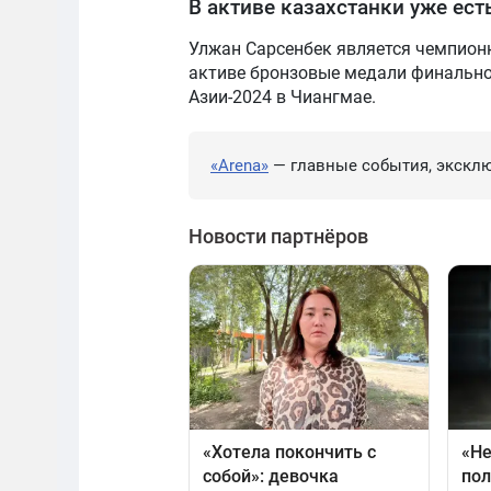
В активе казахстанки уже ес
Улжан Сарсенбек является чемпионк
активе бронзовые медали финально
Азии-2024 в Чиангмае.
«Arena»
— главные события, эксклю