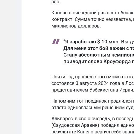
зло.
Канело в очередной раз всех обска
контракт. Сумма точно неизвестна,
миллионов долларов.
"Я заработаю $ 10 млн. Вы ду
Для меня этот бой важен с т
Стану абсолютным чемпионом
приводит слова Кроуфорда п
Почти год прошел с того момента к
состоялся 3 августа 2024 года в Ло
представителем Узбекистана Иср
Напомним тот поединок продлился 
атлета единогласным решением судей
Альварес, в свою очередь, в послед
(Саудовская Аравия) победил един
результате Канело вернул себе зва