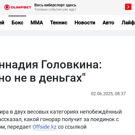
ей
Бокс
MMA
Теннис
Новости
Авто
Лайф
еннадия Головкина:
о не в деньгах"
02.06.2025, 08:37
ра в двух весовых категориях непобеждённый
сказал, какой гонорар получит за поединок с
м, передает
Offside.kz
со ссылкой