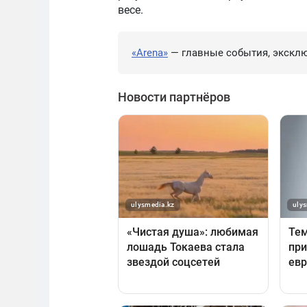
весе.
«Arena»
— главные события, эксклю