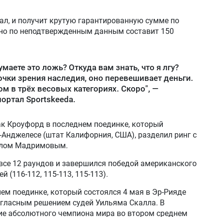
кал, и получит крутую гарантированную сумме по
 но по неподтвержденным данным составит 150
маете это ложь? Откуда вам знать, что я лгу?
очки зрения наследия, оно перевешивает деньги.
 в трёх весовых категориях. Скоро", —
ортал Sportskeeda.
ак Кроуфорд в последнем поединке, который
с-Анджелесе (штат Калифорния, США), разделил ринг с
аилом Мадримовым.
все 12 раундов и завершился победой американского
 (116-112, 115-113, 115-113).
нем поединке, который состоялся 4 мая в Эр-Рияде
огласным решением судей Уильяма Скалла. В
ние абсолютного чемпиона мира во втором среднем