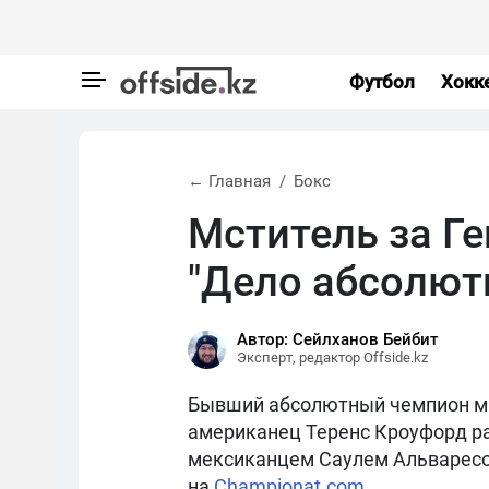
Футбол
Хокк
← Главная
Бокс
Мститель за Г
"Дело абсолютн
Автор: Сейлханов Бейбит
Эксперт, редактор Offside.kz
Бывший абсолютный чемпион ми
американец Теренс Кроуфорд рас
мексиканцем Саулем Альваресо
на
Championat.com