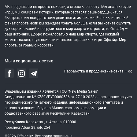
Мы предлагаем не просто новости, а страсть к спорту. Мы анализируем
игры, мы собираем истории, которые заставят ваше сердце биться
быстрее, и мы всегда готовы делиться этим с вами. Если вы истинный
фанат спорта, если вы жаждете узнать больше, если вы хотите ощутить
дух соревнований и погрузиться в мир азарта и страсти, то Офсайд —
ваш источник. Добро пожаловать в наш мир спорта, где каждый
момент важен, и где новости истекают страстью к игре. Офсайд: Мир
спорта, за гранью новостей.
Мы в социальных сетях
Разработка и продвижение сайта —
dg
Владельцем издания является ТОО "New Media Sales"
Свидетельство № KZ89VPY00080586 от 27.10.2023 о постановке на учет
периодического печатного издания, информационного агентства и
сетевого издания. Выдано Министерством информации и
общественного развития Республики Казахстан
Республика Казахстан, г. Астана, 010000
проспект Абая 29, оф. 254
©2026 Offside.kz. Все права защищены.