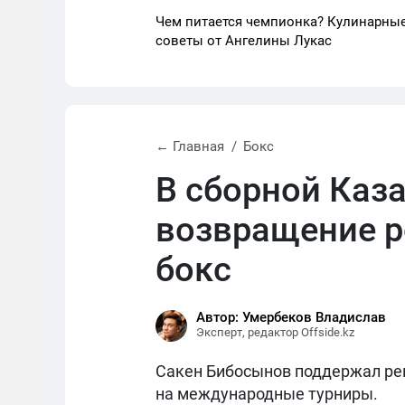
Чем питается чемпионка? Кулинарны
советы от Ангелины Лукас
← Главная
Бокс
В сборной Каз
возвращение р
бокс
Автор: Умербеков Владислав
Эксперт, редактор Offside.kz
Сакен Бибосынов поддержал реш
на международные турниры.