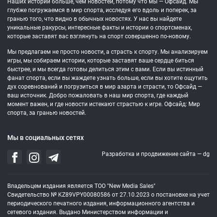
Наших историй больше, чем новостей, потому что мы — Офсайд. Мы
глубже погружаемся в мир спорта, исследуя его вдоль и поперек, за
гранью того, что видно в обычных новостях. У нас вы найдете
уникальные ракурсы, интересные факты и истории о спортсменах,
которые заставят вас взглянуть на спорт совершенно по-новому.
Мы предлагаем не просто новости, а страсть к спорту. Мы анализируем
игры, мы собираем истории, которые заставят ваше сердце биться
быстрее, и мы всегда готовы делиться этим с вами. Если вы истинный
фанат спорта, если вы жаждете узнать больше, если вы хотите ощутить
дух соревнований и погрузиться в мир азарта и страсти, то Офсайд —
ваш источник. Добро пожаловать в наш мир спорта, где каждый
момент важен, и где новости истекают страстью к игре. Офсайд: Мир
спорта, за гранью новостей.
Мы в социальных сетях
Разработка и продвижение сайта —
dg
Владельцем издания является ТОО "New Media Sales"
Свидетельство № KZ89VPY00080586 от 27.10.2023 о постановке на учет
периодического печатного издания, информационного агентства и
сетевого издания. Выдано Министерством информации и