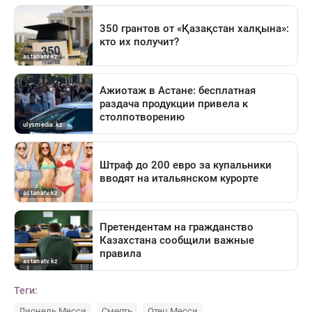
Теги:
Лионель Месси
Смерть
Отец Месси