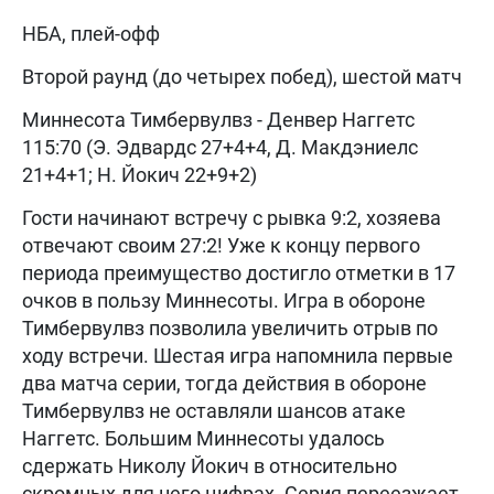
НБА, плей-офф
Второй раунд (до четырех побед), шестой матч
Миннесота Тимбервулвз - Денвер Наггетс
115:70 (Э. Эдвардс 27+4+4, Д. Макдэниелс
21+4+1; Н. Йокич 22+9+2)
Гости начинают встречу с рывка 9:2, хозяева
отвечают своим 27:2! Уже к концу первого
периода преимущество достигло отметки в 17
очков в пользу Миннесоты. Игра в обороне
Тимбервулвз позволила увеличить отрыв по
ходу встречи. Шестая игра напомнила первые
два матча серии, тогда действия в обороне
Тимбервулвз не оставляли шансов атаке
Наггетс. Большим Миннесоты удалось
сдержать Николу Йокич в относительно
скромных для него цифрах. Серия переезжает