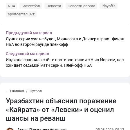
NBA
Баскетбол
Новости
Новости спорта
Playoffs
sportcenter10kz
Предыдущий материал
Лучше серии уже не будет, Миннесота и Денвер играют финал
НБА во втором раунде плей-офф
Следующий материал
Индиана сравняла счёт в противостоянии с Нью-Йорком, нас
ожидает седьмой матч серии. Плей-офф НБА
← Главная
Футбол
Уразбахтин объяснил поражение
«Кайрата» от «Левски» и оценил
шансы на реванш
Автор: Палагутина Анастасия
05.08.2026, 09:17