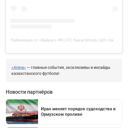
Публикация от «Қайрат» ФК | FC Kairat Almaty (@f.c.kairat)
«Arena»
— главные события, эксклюзивы и инсайды
казахстанского футбола!