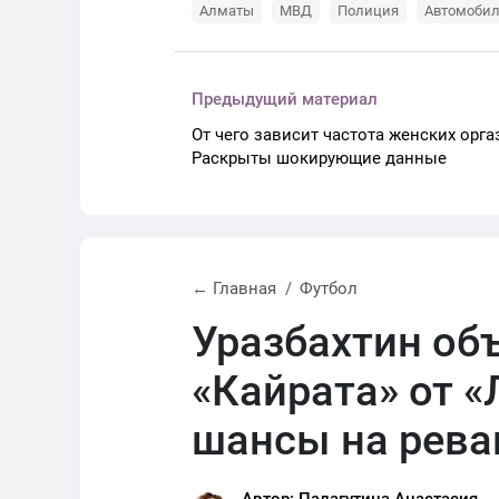
Алматы
МВД
Полиция
Автомоби
Предыдущий материал
От чего зависит частота женских орг
Раскрыты шокирующие данные
← Главная
Футбол
Уразбахтин об
«Кайрата» от «
шансы на рев