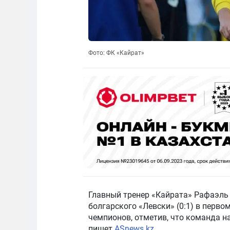
Фото: ФК «Кайрат»
Главный тренер «Кайрата» Рафаэль
болгарского «Левски» (0:1) в перв
чемпионов, отметив, что команда н
пишет
ASnews.kz
.