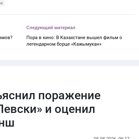
ли
Следующий материал
азмов?
Пора в кино: В Казахстане вышел фильм о
легендарном борце «Кажымукан»
ъяснил поражение
Левски» и оценил
анш