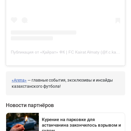
Публикация от «Қайрат» ФК | FC Kairat Almaty (@f.c.kairat)
«Arena»
— главные события, эксклюзивы и инсайды
казахстанского футбола!