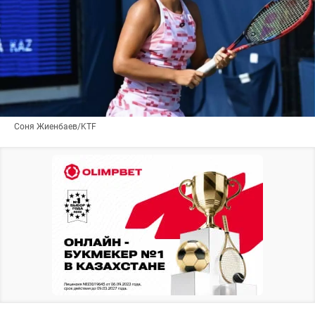
Соня Жиенбаев/KTF