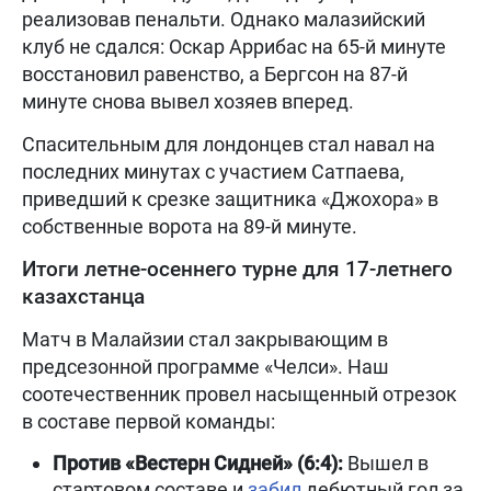
реализовав пенальти. Однако малазийский
клуб не сдался: Оскар Аррибас на 65-й минуте
восстановил равенство, а Бергсон на 87-й
минуте снова вывел хозяев вперед.
Спасительным для лондонцев стал навал на
последних минутах с участием Сатпаева,
приведший к срезке защитника «Джохора» в
собственные ворота на 89-й минуте.
Итоги летне-осеннего турне для 17-летнего
казахстанца
Матч в Малайзии стал закрывающим в
предсезонной программе «Челси». Наш
соотечественник провел насыщенный отрезок
в составе первой команды:
Против «Вестерн Сидней» (6:4):
Вышел в
стартовом составе и
забил
дебютный гол за